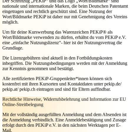
Der Schriftzug „PEKiP“ und das Logo „Wort/Bildmarke“ sind
nationale und internationale Marken, die beim Deutschen Patentamt
eingetragen und rechtlich geschützt sind. Eine Nutzung der
Wort/Bildmarke PEKiP ist daher nur mit Genehmigung des Vereins
möglich.
Um für deine Kurswerbung das Warenzeichen PEKiP® als
Wort/Bildmarke verwenden zu dürfen, erhältst du vom PEKiP e.V.
eine „einfache Nutzungslizenz“- hier ist der Nutzungsvertrag die
Grundlage.
Die Lizenzgebühren sind aktuell in den Fortbildungskosten
inbegriffen. Die Nutzungsbedingungen werden mit der Anmeldung
zur Kenntnis genommen und bestätigt.
Alle zertifizierten PEKiP-Gruppenleiter*innen können sich
kostenfrei mit ihren Kursorten und Kontaktdaten unter pekip.de/
pekip.at/ pekip.ch eintragen und sind für Eltern auffindbar.
Rechtliche Hinweise, Widerrufsbelehrung und Information zur EU
Online-Streitbelegung
Mit der vollständig ausgefüllten Anmeldung und dem Absenden ist
die Anmeldung verbindlich. Eine Anmeldebestätigung und Zusage
erfolgt durch den PEKiP e.V. in den nächsten Werktagen per E-
Mail.