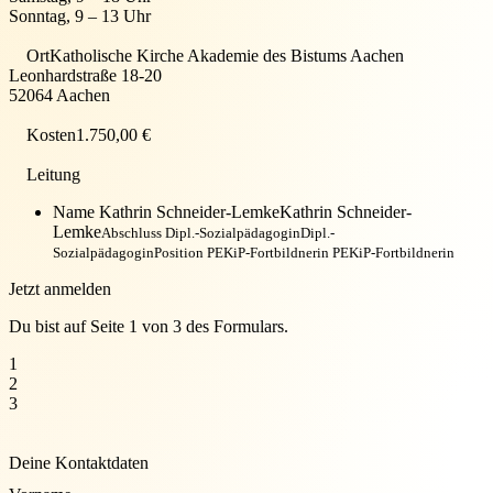
Sonntag, 9 – 13 Uhr
Ort
Katholische Kirche Akademie des Bistums Aachen
Leonhardstraße 18-20
52064 Aachen
Kosten
1.750,00 €
Leitung
Name Kathrin Schneider-Lemke
Kathrin Schneider-
Lemke
Abschluss Dipl.-Sozialpädagogin
Dipl.-
Sozialpädagogin
Position PEKiP-Fortbildnerin
PEKiP-Fortbildnerin
Jetzt anmelden
Du bist auf Seite 1 von 3 des Formulars.
1
2
3
Deine Kontaktdaten