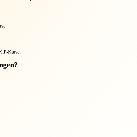
rse
EKiP-Kurse.
ungen?