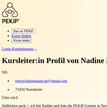
Das ist PEKiP
Kurse finden
Kurse leiten
Login Kursleitungen
Kursleiter:in Profil von
Nadine
NK
entwicklungsraum.nk@gmail.com
73450 Neresheim
Über mich
Hallöchen auch ✨ ich bin Nadine und leite die PEKiP-Gruppe in Ner