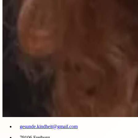
gesunde.kindheit@gmail.com
79106 Freiburg