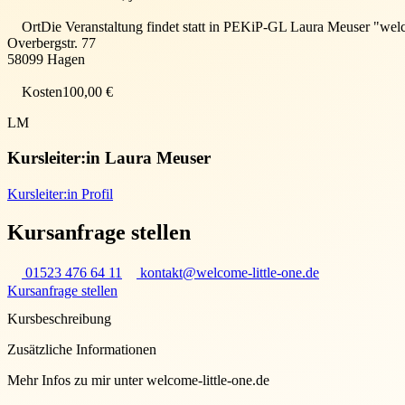
Ort
Die Veranstaltung findet statt in
PEKiP-GL Laura Meuser "welcome
Overbergstr. 77
58099
Hagen
Kosten
100,00 €
LM
Kursleiter:in
Laura Meuser
Kursleiter:in Profil
Kursanfrage stellen
01523 476 64 11
kontakt@welcome-little-one.de
Kursanfrage stellen
Kursbeschreibung
Zusätzliche Informationen
Mehr Infos zu mir unter welcome-little-one.de