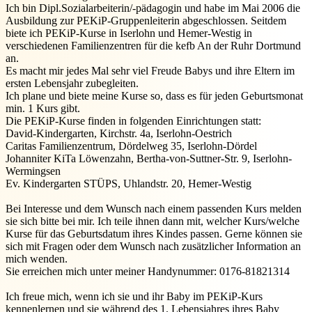
Ich bin Dipl.Sozialarbeiterin/-pädagogin und habe im Mai 2006 die
Ausbildung zur PEKiP-Gruppenleiterin abgeschlossen. Seitdem
biete ich PEKiP-Kurse in Iserlohn und Hemer-Westig in
verschiedenen Familienzentren für die kefb An der Ruhr Dortmund
an.
Es macht mir jedes Mal sehr viel Freude Babys und ihre Eltern im
ersten Lebensjahr zubegleiten.
Ich plane und biete meine Kurse so, dass es für jeden Geburtsmonat
min. 1 Kurs gibt.
Die PEKiP-Kurse finden in folgenden Einrichtungen statt:
David-Kindergarten, Kirchstr. 4a, Iserlohn-Oestrich
Caritas Familienzentrum, Dördelweg 35, Iserlohn-Dördel
Johanniter KiTa Löwenzahn, Bertha-von-Suttner-Str. 9, Iserlohn-
Wermingsen
Ev. Kindergarten STÜPS, Uhlandstr. 20, Hemer-Westig
Bei Interesse und dem Wunsch nach einem passenden Kurs melden
sie sich bitte bei mir. Ich teile ihnen dann mit, welcher Kurs/welche
Kurse für das Geburtsdatum ihres Kindes passen. Gerne können sie
sich mit Fragen oder dem Wunsch nach zusätzlicher Information an
mich wenden.
Sie erreichen mich unter meiner Handynummer: 0176-81821314
Ich freue mich, wenn ich sie und ihr Baby im PEKiP-Kurs
kennenlernen und sie während des 1. Lebensjahres ihres Baby