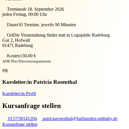
Termine
ab 18. September 2026
jeden Freitag, 09:00 Uhr
Dauer
10 Termine, jeweils 90 Minuten
Ort
Die Veranstaltung findet statt in
Logopädie Radeburg
Gut 2, Hofwall
01471
Radeburg
Kosten
130,00 €
AOK Plus Präventionspartnerin
PR
Kursleiter:in
Patricia Rosenthal
Kursleiter:in Profil
Kursanfrage stellen
0157/50141204
patriciarosenthal@fairbunden-mitbaby.de
Kursanfrage stellen