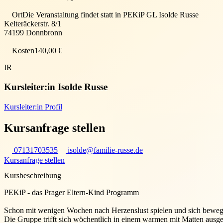
Ort
Die Veranstaltung findet statt in
PEKiP GL Isolde Russe
Kelteräckerstr. 8/1
74199
Donnbronn
Kosten
140,00 €
IR
Kursleiter:in
Isolde Russe
Kursleiter:in Profil
Kursanfrage stellen
07131703535
isolde@familie-russe.de
Kursanfrage stellen
Kursbeschreibung
PEKiP - das Prager Eltern-Kind Programm
Schon mit wenigen Wochen nach Herzenslust spielen und sich beweg
Die Gruppe trifft sich wöchentlich in einem warmen mit Matten aus